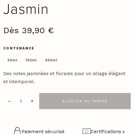
Jasmin
Dès
39,90
€
CONTENANCE
50ml
150ml
500ml
Des notes jasminées et florales pour un sillage élégant
et intemporel.
–
+
AJOUTER AU PANIER
quantité
de
Jasmin
Paiement sécurisé
Certifications euro