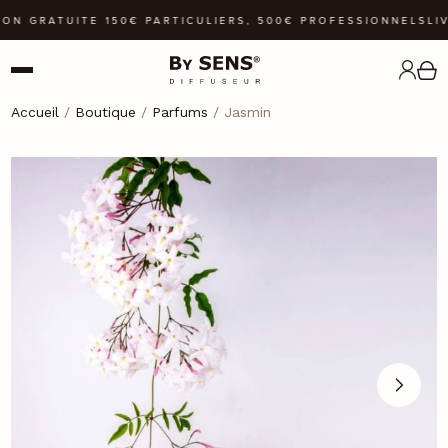
ON GRATUITE 150€ PARTICULIERS, 500€ PROFESSIONNELS
LIV
Accueil
/
Boutique
/
Parfums
/ Jasmin