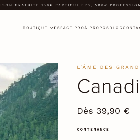
AISON GRATUITE 150€ PARTICULIERS, 500€ PROFESSIO
BOUTIQUE
ESPACE PRO
À PROPOS
BLOG
CONTA
L'ÂME DES GRAND
Canad
Dès
39,90
€
CONTENANCE