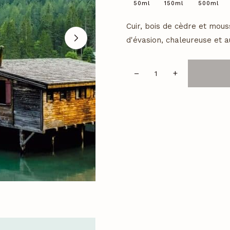
50ml
150ml
500ml
Cuir, bois de cèdre et mou
d'évasion, chaleureuse et a
–
+
quantité
de
Canadian
Lodge