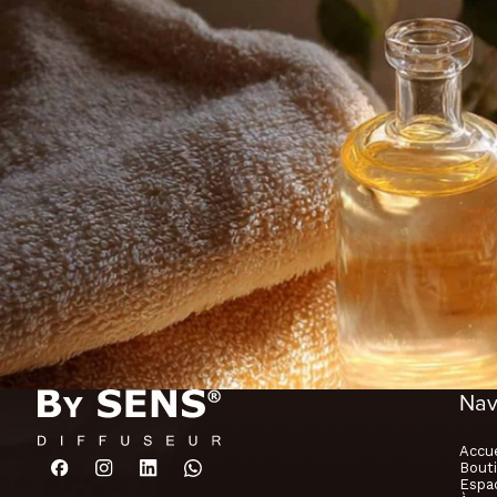
Nav
Accue
Bout
Espa