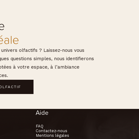
e
éale
 univers olfactifs ? Laissez-nous vous
es questions simples, nous identifierons
ptées à votre espace, à l’ambiance
ces.
OLFACTIF
Aide
FAQ
Contactez-nous
Mentions légales