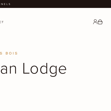
NNELS
CT
S BOIS
ian Lodge