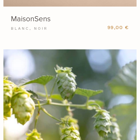
MaisonSens
99,00
€
BLANC, NOIR