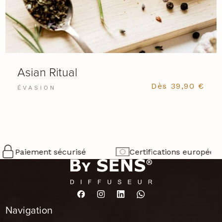
Asian Ritual
Dès
39,90
€
ÉVASION
iement sécurisé
Certifications européennes
Navigation