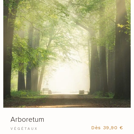
Arboretum
Dès
39,90
€
VÉGÉTAUX