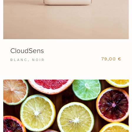
CloudSens
79,00
€
BLANC, NOIR