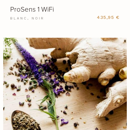
ProSens 1 WiFi
435,95
€
BLANC, NOIR