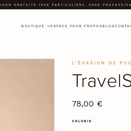
AISON GRATUITE 150€ PARTICULIERS, 500€ PROFESSIO
BOUTIQUE
ESPACE PRO
À PROPOS
BLOG
CONTA
L'ÉVASION DE PO
Travel
78,00
€
COLORIS