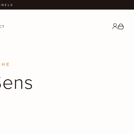
NNELS
CT
CHE
Sens