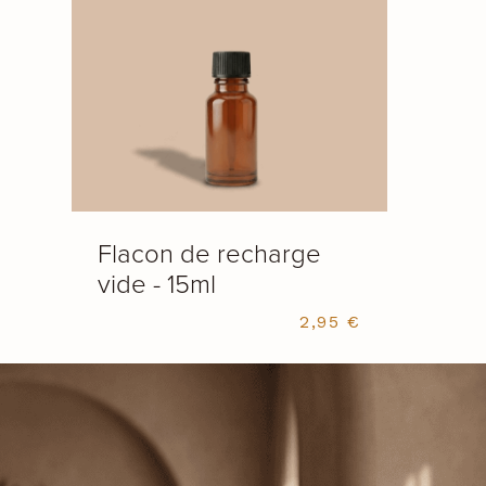
AJOUTER AU PANIER
Flacon de recharge
vide - 15ml
2,95
€