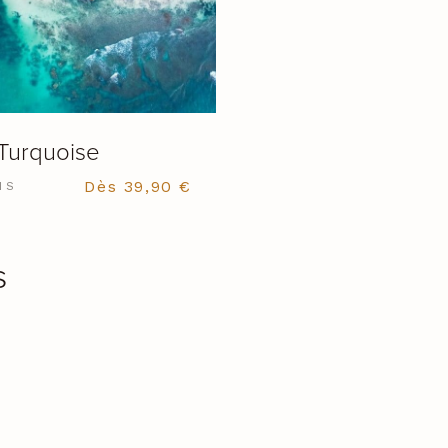
VOIR LE PRODUIT
Turquoise
Dès
39,90
€
NS
s