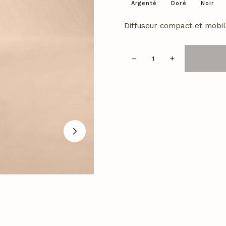
Argenté
Doré
Noir
Diffuseur compact et mobile
–
+
quantité
de
TravelSens