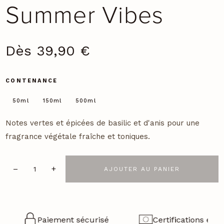
Summer Vibes
Dès
39,90
€
CONTENANCE
50ml
150ml
500ml
Notes vertes et épicées de basilic et d'anis pour une
fragrance végétale fraîche et toniques.
–
+
AJOUTER AU PANIER
quantité
de
Summer
Vibes
Paiement sécurisé
Certifications euro