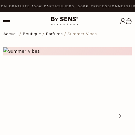
SON GRATUITE 150€ PARTICULIERS, 500€ PROFESSIONNELS
LIV
Accueil
/
Boutique
/
Parfums
/ Summer Vibes